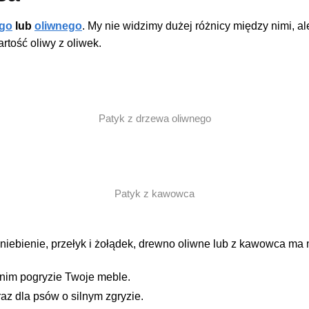
go
lub
oliwnego
. My nie widzimy dużej różnicy między nimi, al
tość oliwy z oliwek.
Patyk z drzewa oliwnego
Patyk z kawowca
iebienie, przełyk i żołądek, drewno oliwne lub z kawowca ma m
anim pogryzie Twoje meble.
az dla psów o silnym zgryzie.