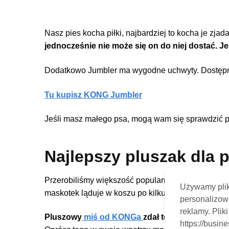
Nasz pies kocha piłki, najbardziej to kocha je zja
jednocześnie nie może się on do niej dostać. Jest
Dodatkowo Jumbler ma wygodne uchwyty. Dostępny 
Tu kupisz KONG Jumbler
Jeśli masz małego psa, mogą wam się sprawdzić 
Najlepszy pluszak dla 
Przerobiliśmy większość popularnych pluszaków dla
Używamy plik
maskotek ląduje w koszu po kilku dniach.
personalizowa
reklamy. Plik
Pluszowy
miś od KONGa
zdał test i wytrzymał z
https://busin