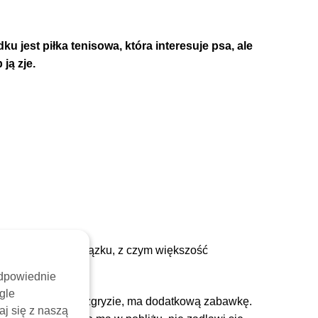
ku jest piłka tenisowa, która interesuje psa, ale
ją zje.
e na strzępy. W związku, z czym większość
odpowiednie
gle
więc jak pies go rozgryzie, ma dodatkową zabawkę.
aj się z naszą