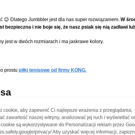
dać 😉 Dlatego Jumbbler jest dla nas super rozwiązaniem.
W środ
 bezpieczna i nie boje się, że nasz psiak się nią zadławi lub 
jest w dwóch rozmiarach i ma jaskrawe kolory.
po prostu
piłki tenisowe od firmy KONG.
psa
 psów. Monte traktuje pluszaki jak ofiarę i próbuje rozerwać j
i cookie, aby zapewnić Ci najlepsze wrażenia z przeglądania,
ć zawartość naszej witryny, analizować jej ruch i wyświetlać 
i cookie są wykorzystywane do Personalizacji reklam przez Goo
 nami kilka miesięcy
! Miś wewnątrz jest wzmocniony linkami, 
ess.safety.google/privacy/ Aby uzyskać więcej informacji, zapozn