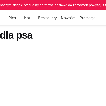
naszym sklepie oferujemy darmową dostawę do zamówień powyżej 99 
Pies
Kot
Bestsellery
Nowości
Promocje
dla psa