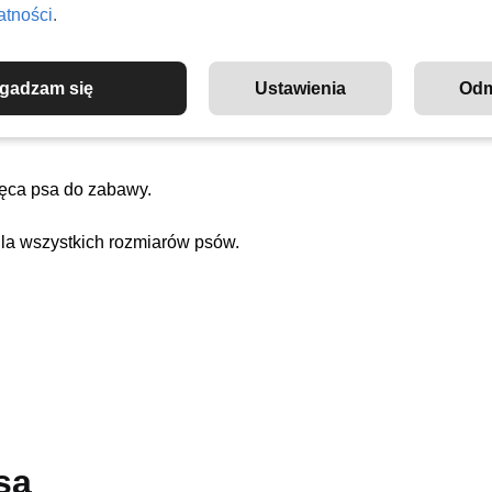
o jest zdecydowanie na plus, nawet jeśli psiak rozgryzie zabaw
atności
.
gadzam się
Ustawienia
Od
ęca psa do zabawy.
dla wszystkich rozmiarów psów.
sa