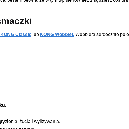
ca. Jestem pewna, że w tym wpisie również znajdziesz coś dla 
smaczki
KONG Classic
lub
KONG Wobbler.
Wobblera serdecznie pole
ku
.
ryzienia, żucia i wylizywania.