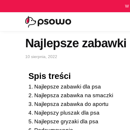
Skip
Skip
W 
to
to
navigation
content
Najlepsze zabawki 
10 sierpnia, 2022
Spis treści
Najlepsze zabawki dla psa
Najlepsza zabawka na smaczki
Najlepsza zabawka do aportu
Najlepszy pluszak dla psa
Najlepsze gryzaki dla psa
Podsumowanie