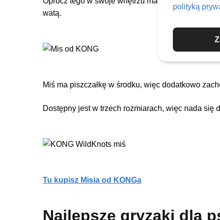
Oprócz tego w swoje wnętrzu ma niewiele pluszu, c
polityką pryw
watą.
Z
Miś ma piszczałkę w środku, więc dodatkowo zach
Dostępny jest w trzech rozmiarach, więc nada się 
Tu kupisz Misia od KONGa
Najlepsze gryzaki dla p