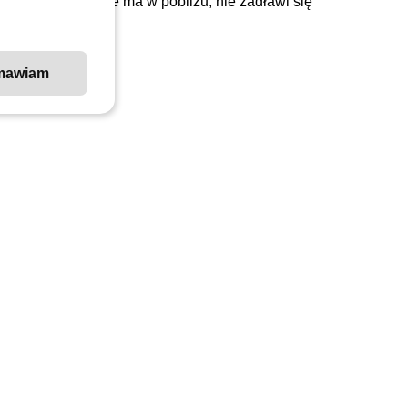
kę, gdy Ciebie nie ma w pobliżu, nie zadławi się
mawiam