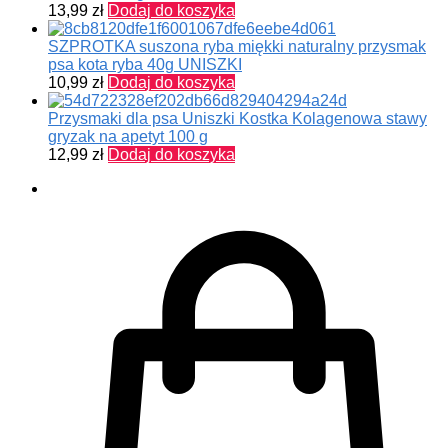
13,99
zł
Dodaj do koszyka
SZPROTKA suszona ryba miękki naturalny przysmak
psa kota ryba 40g UNISZKI
10,99
zł
Dodaj do koszyka
Przysmaki dla psa Uniszki Kostka Kolagenowa stawy
gryzak na apetyt 100 g
12,99
zł
Dodaj do koszyka
0,00
zł