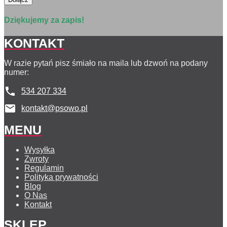
Dziękujemy za zapis!
KONTAKT
W razie pytań pisz śmiało na maila lub dzwoń na podany
numer:
534 207 334
kontakt@psowo.pl
MENU
Wysyłka
Zwroty
Regulamin
Polityka prywatności
Blog
O Nas
Kontakt
SKLEP