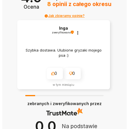
8
opinii
z całego okresu
wybrać
Ocena
na
stronie
Jak zbieramy opinie?
produktu
Inga
zweryfikowano
Szybka dostawa. Ulubione gryzaki mojego
psa :)
0
0
w tym miesiącu
zebranych i zweryfikowanych przez
0.0
Na podstawie