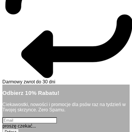
Darmowy zwrot do 30 dni
Odbierz 10% Rabatu!
Ciekawostki, nowości i promocje dla psów raz na tydzień w
Twojej skrzynce. Zero Spamu.
proszę czekać...
Dołącz