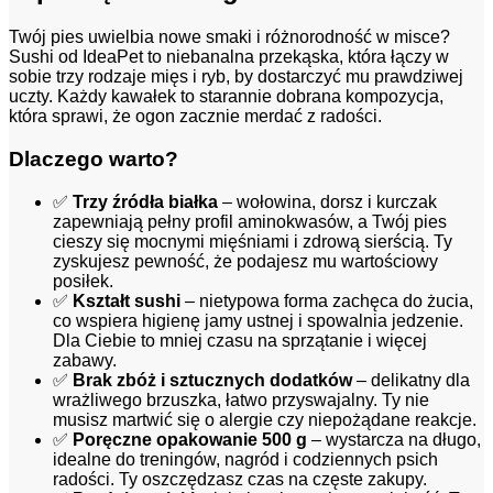
Twój pies uwielbia nowe smaki i różnorodność w misce?
Sushi od IdeaPet to niebanalna przekąska, która łączy w
sobie trzy rodzaje mięs i ryb, by dostarczyć mu prawdziwej
uczty. Każdy kawałek to starannie dobrana kompozycja,
która sprawi, że ogon zacznie merdać z radości.
Dlaczego warto?
✅
Trzy źródła białka
– wołowina, dorsz i kurczak
zapewniają pełny profil aminokwasów, a Twój pies
cieszy się mocnymi mięśniami i zdrową sierścią. Ty
zyskujesz pewność, że podajesz mu wartościowy
posiłek.
✅
Kształt sushi
– nietypowa forma zachęca do żucia,
co wspiera higienę jamy ustnej i spowalnia jedzenie.
Dla Ciebie to mniej czasu na sprzątanie i więcej
zabawy.
✅
Brak zbóż i sztucznych dodatków
– delikatny dla
wrażliwego brzuszka, łatwo przyswajalny. Ty nie
musisz martwić się o alergie czy niepożądane reakcje.
✅
Poręczne opakowanie 500 g
– wystarcza na długo,
idealne do treningów, nagród i codziennych psich
radości. Ty oszczędzasz czas na częste zakupy.