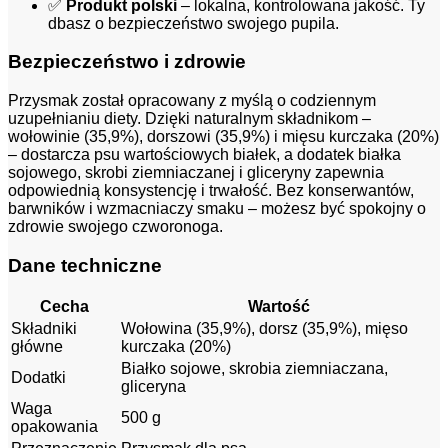
✅
Produkt polski
– lokalna, kontrolowana jakość. Ty
dbasz o bezpieczeństwo swojego pupila.
Bezpieczeństwo i zdrowie
Przysmak został opracowany z myślą o codziennym
uzupełnianiu diety. Dzięki naturalnym składnikom –
wołowinie (35,9%), dorszowi (35,9%) i mięsu kurczaka (20%)
– dostarcza psu wartościowych białek, a dodatek białka
sojowego, skrobi ziemniaczanej i gliceryny zapewnia
odpowiednią konsystencję i trwałość. Bez konserwantów,
barwników i wzmacniaczy smaku – możesz być spokojny o
zdrowie swojego czworonoga.
Dane techniczne
Cecha
Wartość
Składniki
Wołowina (35,9%), dorsz (35,9%), mięso
główne
kurczaka (20%)
Białko sojowe, skrobia ziemniaczana,
Dodatki
gliceryna
Waga
500 g
opakowania