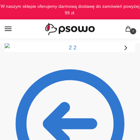
Skip
Skip
W naszym sklepie oferujemy darmową dostawę do zamówień powyżej
to
to
99 zł.
navigation
content
0