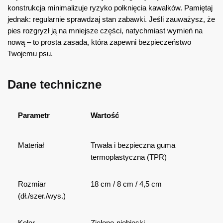
konstrukcja minimalizuje ryzyko połknięcia kawałków. Pamiętaj
jednak: regularnie sprawdzaj stan zabawki. Jeśli zauważysz, że
pies rozgryzł ją na mniejsze części, natychmiast wymień na
nową – to prosta zasada, która zapewni bezpieczeństwo
Twojemu psu.
Dane techniczne
Parametr
Wartość
Materiał
Trwała i bezpieczna guma
termoplastyczna (TPR)
Rozmiar
18 cm / 8 cm / 4,5 cm
(dł./szer./wys.)
Kolor
Zielono-niebieski