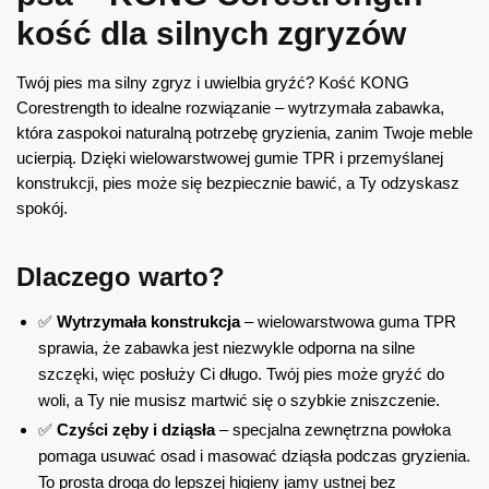
kość dla silnych zgryzów
Twój pies ma silny zgryz i uwielbia gryźć? Kość KONG
Corestrength to idealne rozwiązanie – wytrzymała zabawka,
która zaspokoi naturalną potrzebę gryzienia, zanim Twoje meble
ucierpią. Dzięki wielowarstwowej gumie TPR i przemyślanej
konstrukcji, pies może się bezpiecznie bawić, a Ty odzyskasz
spokój.
Dlaczego warto?
✅
Wytrzymała konstrukcja
– wielowarstwowa guma TPR
sprawia, że zabawka jest niezwykle odporna na silne
szczęki, więc posłuży Ci długo. Twój pies może gryźć do
woli, a Ty nie musisz martwić się o szybkie zniszczenie.
✅
Czyści zęby i dziąsła
– specjalna zewnętrzna powłoka
pomaga usuwać osad i masować dziąsła podczas gryzienia.
To prosta droga do lepszej higieny jamy ustnej bez