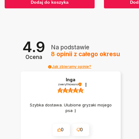
Dodaj do koszyka
Dod
4.9
Na podstawie
8
opinii
z całego okresu
Ocena
Jak zbieramy opinie?
Inga
zweryfikowano
Szybka dostawa. Ulubione gryzaki mojego
psa :)
0
0