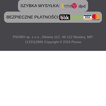
SZYBKA WYSYŁKA:
BEZPIECZNE PŁATNOŚCI:
PSOWO sp. z o.o., Główna 11C, 46-112 Miodary, NIP:
1133112885 Copyright © 2024 Psowo