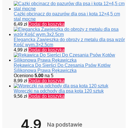
Cążki obcinacz do pazurów dla psa i kota 12×4,5 cm
stal mocne
6,49
zł
Dodaj do koszyka
Elegancka Zawieszka do obroży z metalu dla psa wzór
Kość wym.3×2.5cm
4,99
zł
Dodaj do koszyka
Rękawica Do Sierści Do Czesania Psów Kotów
Silikonowa Prawa Rękawiczka
Oceniono
5.00
na 5
8,99
zł
Dodaj do koszyka
Woreczki na odchody dla psa kota 120 sztuk
9,56
zł
Dodaj do koszyka
4.9
Na podstawie