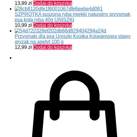
13,99
zł
Dodaj do koszyka
SZPROTKA suszona ryba miękki naturalny przysmak
psa kota ryba 40g UNISZKI
10,99
zł
Dodaj do koszyka
Przysmaki dla psa Uniszki Kostka Kolagenowa stawy
gryzak na apetyt 100 g
12,99
zł
Dodaj do koszyka
0,00
zł