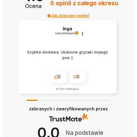
8
opinii
z całego okresu
Ocena
Jak zbieramy opinie?
Inga
zweryfikowano
Szybka dostawa. Ulubione gryzaki mojego
psa :)
0
0
w tym miesiącu
zebranych i zweryfikowanych przez
0.0
Na podstawie