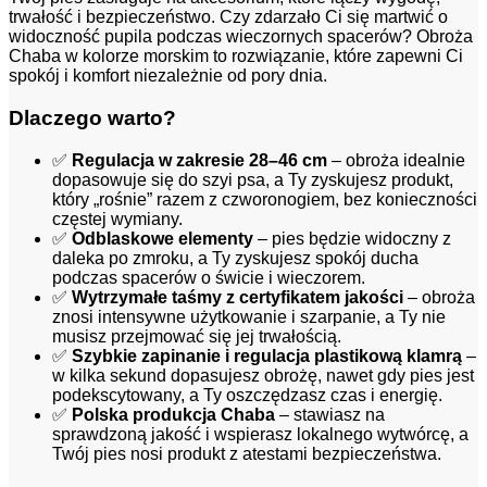
trwałość i bezpieczeństwo. Czy zdarzało Ci się martwić o
widoczność pupila podczas wieczornych spacerów? Obroża
Chaba w kolorze morskim to rozwiązanie, które zapewni Ci
spokój i komfort niezależnie od pory dnia.
Dlaczego warto?
✅
Regulacja w zakresie 28–46 cm
– obroża idealnie
dopasowuje się do szyi psa, a Ty zyskujesz produkt,
który „rośnie” razem z czworonogiem, bez konieczności
częstej wymiany.
✅
Odblaskowe elementy
– pies będzie widoczny z
daleka po zmroku, a Ty zyskujesz spokój ducha
podczas spacerów o świcie i wieczorem.
✅
Wytrzymałe taśmy z certyfikatem jakości
– obroża
znosi intensywne użytkowanie i szarpanie, a Ty nie
musisz przejmować się jej trwałością.
✅
Szybkie zapinanie i regulacja plastikową klamrą
–
w kilka sekund dopasujesz obrożę, nawet gdy pies jest
podekscytowany, a Ty oszczędzasz czas i energię.
✅
Polska produkcja Chaba
– stawiasz na
sprawdzoną jakość i wspierasz lokalnego wytwórcę, a
Twój pies nosi produkt z atestami bezpieczeństwa.