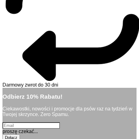
Darmowy zwrot do 30 dni
Odbierz 10% Rabatu!
Ciekawostki, nowości i promocje dla psów raz na tydzień w
Twojej skrzynce. Zero Spamu.
proszę czekać...
Dołącz