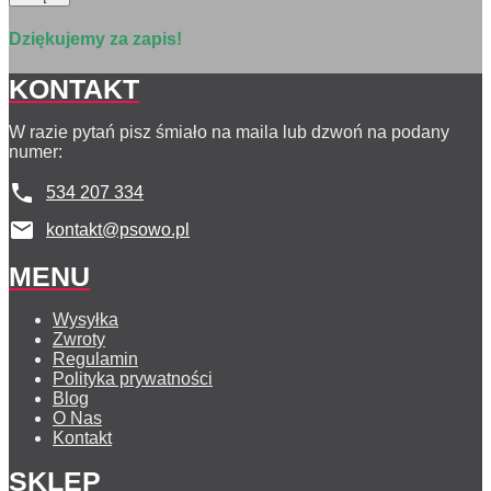
Dziękujemy za zapis!
KONTAKT
W razie pytań pisz śmiało na maila lub dzwoń na podany
numer:
534 207 334
kontakt@psowo.pl
MENU
Wysyłka
Zwroty
Regulamin
Polityka prywatności
Blog
O Nas
Kontakt
SKLEP