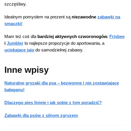
szczęśliwy.
Idealnym pomysłem na prezent są
niezawodne
zabawki na
smaczki!
Mam też coś dla
bardziej aktywnych czworonogów.
Frisbee
i
Jumbler
to najlepsze propozycje do aportowania, a
uciekające jajo
do samodzielnej zabawy.
Inne wpisy
Naturalne gryzaki dla psa – bezwonne i nie zostawiające
bałaganu!
Dlaczego pies linieje i jak sobie z tym poradzić?
Zabawki dla psów z silnym zgryzem