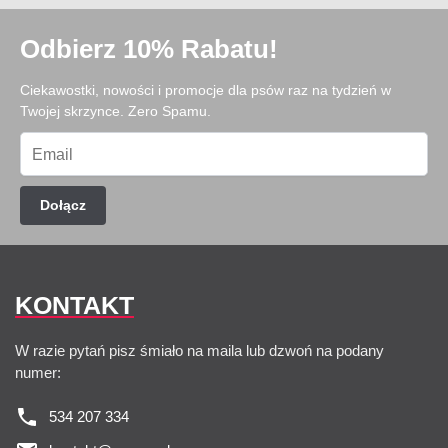
Odbierz 10% Rabatu!
Ciekawostki, nowości i promocje dla psów raz na tydzień w
Twojej skrzynce. Zero Spamu.
Dołącz
KONTAKT
W razie pytań pisz śmiało na maila lub dzwoń na podany
numer:
534 207 334