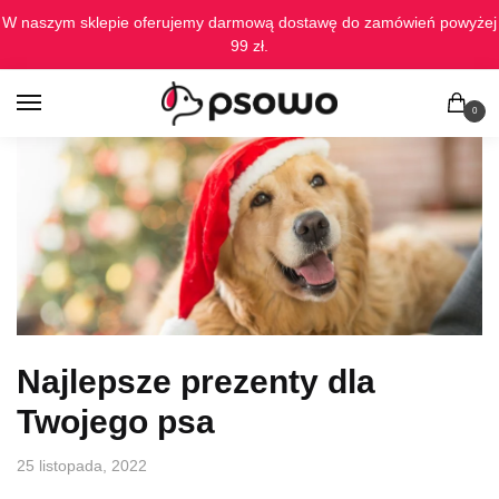
Skip
Skip
W naszym sklepie oferujemy darmową dostawę do zamówień powyżej
to
to
99 zł.
navigation
content
0
Najlepsze prezenty dla
Twojego psa
25 listopada, 2022